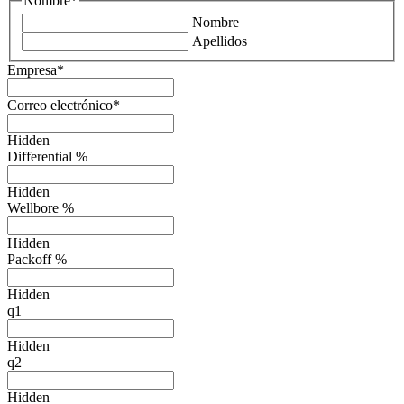
Nombre
*
Nombre
Apellidos
Empresa
*
Correo electrónico
*
Hidden
Differential %
Hidden
Wellbore %
Hidden
Packoff %
Hidden
q1
Hidden
q2
Hidden