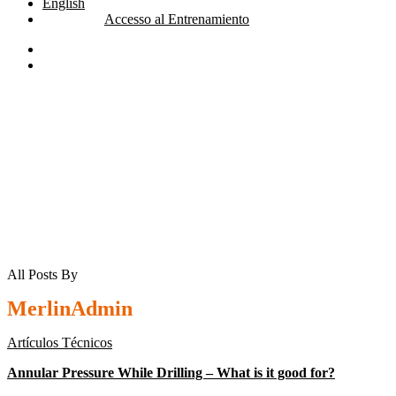
English
Accesso al Entrenamiento
linkedin
youtube
search
All Posts By
MerlinAdmin
Artículos Técnicos
Annular Pressure While Drilling – What is it good for?