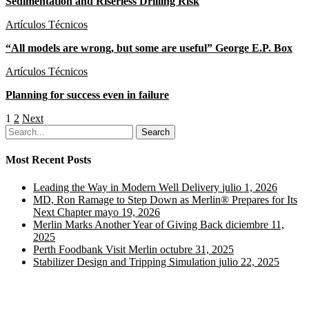
Sedimentation and Riserless Drilling Risk
Artículos Técnicos
“All models are wrong, but some are useful” George E.P. Box
Artículos Técnicos
Planning for success even in failure
1
2
Next
Search
Most Recent Posts
Leading the Way in Modern Well Delivery
julio 1, 2026
MD, Ron Ramage to Step Down as Merlin® Prepares for Its
Next Chapter
mayo 19, 2026
Merlin Marks Another Year of Giving Back
diciembre 11,
2025
Perth Foodbank Visit Merlin
octubre 31, 2025
Stabilizer Design and Tripping Simulation
julio 22, 2025