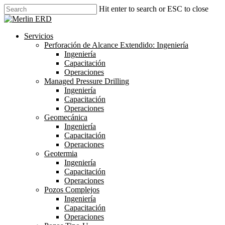
Skip
Hit enter to search or ESC to close
to
Close
main
Search
content
search
Menu
Servicios
Perforación de Alcance Extendido: Ingeniería
Ingeniería
Capacitación
Operaciones
Managed Pressure Drilling
Ingeniería
Capacitación
Operaciones
Geomecánica
Ingeniería
Capacitación
Operaciones
Geotermia
Ingeniería
Capacitación
Operaciones
Pozos Complejos
Ingeniería
Capacitación
Operaciones