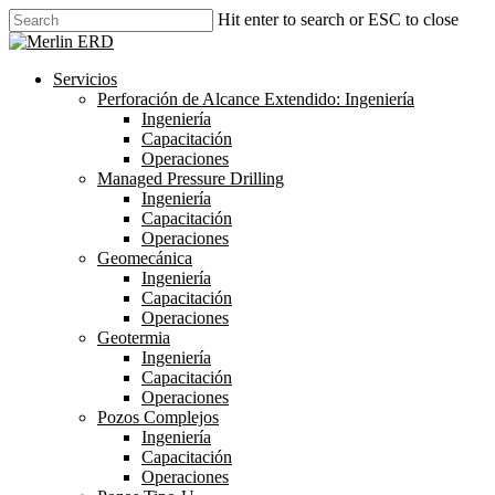
Skip
Hit enter to search or ESC to close
to
Close
main
Search
content
search
Menu
Servicios
Perforación de Alcance Extendido: Ingeniería
Ingeniería
Capacitación
Operaciones
Managed Pressure Drilling
Ingeniería
Capacitación
Operaciones
Geomecánica
Ingeniería
Capacitación
Operaciones
Geotermia
Ingeniería
Capacitación
Operaciones
Pozos Complejos
Ingeniería
Capacitación
Operaciones