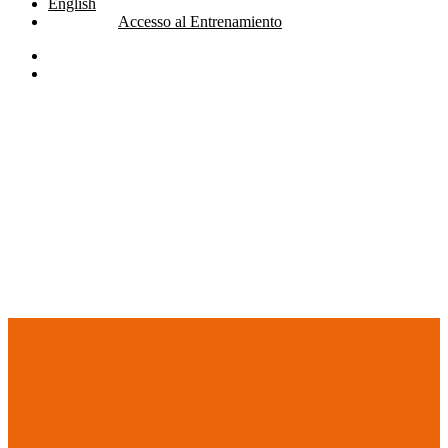
English
Accesso al Entrenamiento
linkedin
youtube
search