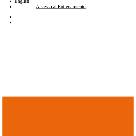
English
Accesso al Entrenamiento
linkedin
youtube
search