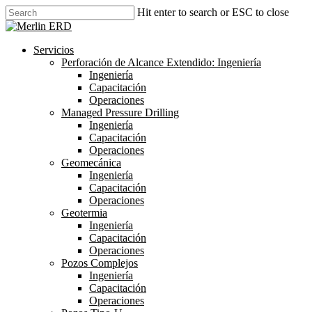
Skip
Hit enter to search or ESC to close
to
Close
main
Search
content
search
Menu
Servicios
Perforación de Alcance Extendido: Ingeniería
Ingeniería
Capacitación
Operaciones
Managed Pressure Drilling
Ingeniería
Capacitación
Operaciones
Geomecánica
Ingeniería
Capacitación
Operaciones
Geotermia
Ingeniería
Capacitación
Operaciones
Pozos Complejos
Ingeniería
Capacitación
Operaciones