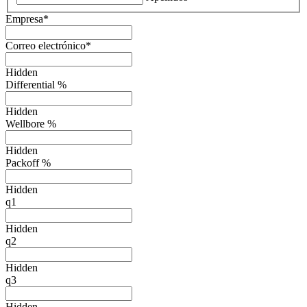
Empresa
*
Correo electrónico
*
Hidden
Differential %
Hidden
Wellbore %
Hidden
Packoff %
Hidden
q1
Hidden
q2
Hidden
q3
Hidden