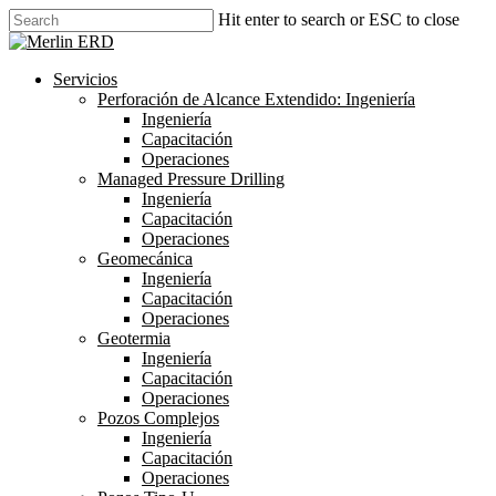
Skip
Hit enter to search or ESC to close
to
Close
main
Search
content
search
Menu
Servicios
Perforación de Alcance Extendido: Ingeniería
Ingeniería
Capacitación
Operaciones
Managed Pressure Drilling
Ingeniería
Capacitación
Operaciones
Geomecánica
Ingeniería
Capacitación
Operaciones
Geotermia
Ingeniería
Capacitación
Operaciones
Pozos Complejos
Ingeniería
Capacitación
Operaciones