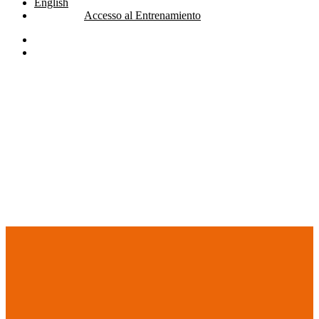
English
Accesso al Entrenamiento
linkedin
youtube
search