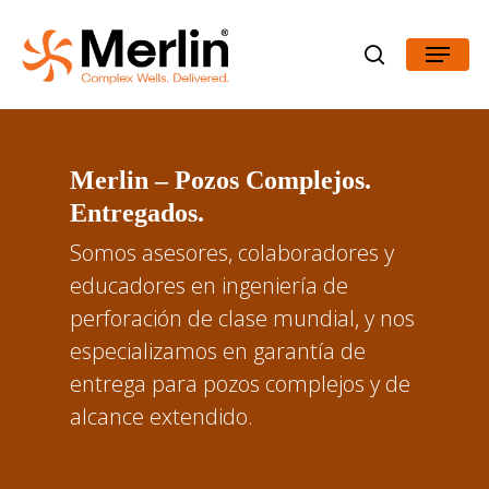
Skip
Menu
to
search
main
content
Merlin – Pozos Complejos.
Entregados.
Somos asesores, colaboradores y
educadores en ingeniería de
perforación de clase mundial, y nos
especializamos en garantía de
entrega para pozos complejos y de
alcance extendido.