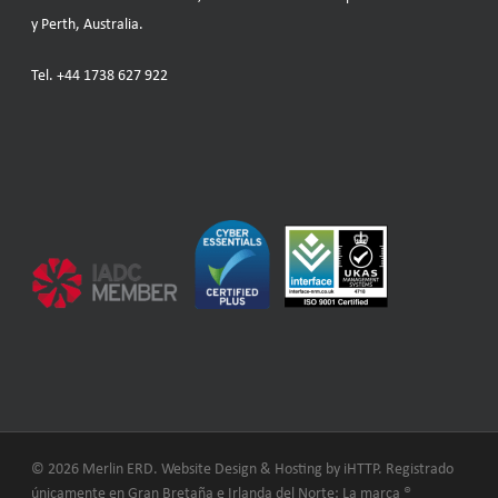
y Perth, Australia.
Tel.
+44 1738 627 922
© 2026 Merlin ERD. Website Design & Hosting by
iHTTP.
Registrado
únicamente en Gran Bretaña e Irlanda del Norte: La marca ®