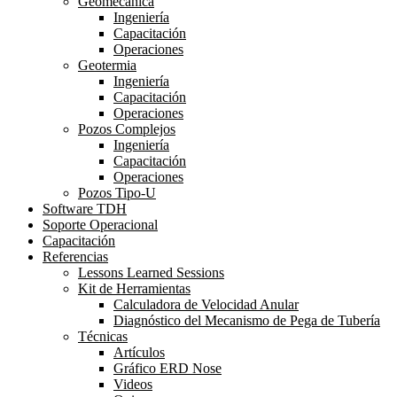
Geomecánica
Ingeniería
Capacitación
Operaciones
Geotermia
Ingeniería
Capacitación
Operaciones
Pozos Complejos
Ingeniería
Capacitación
Operaciones
Pozos Tipo-U
Software TDH
Soporte Operacional
Capacitación
Referencias
Lessons Learned Sessions
Kit de Herramientas
Calculadora de Velocidad Anular
Diagnóstico del Mecanismo de Pega de Tubería
Técnicas
Artículos
Gráfico ERD Nose
Videos