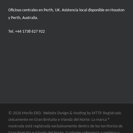
Oficinas centrales en Perth, UK. Asistencia local disponible en Houston
y Perth, Australia.
Tel.
+44 1738 627 922
© 2026 Merlin ERD. Website Design & Hosting by
iHTTP.
Registrado
únicamente en Gran Bretaña e Irlanda del Norte: La marca ®
mostrada está registrada exclusivamente dentro de los territorios de
Gran Bretaña e Irlanda del Norte. Cualquier referencia a registro o