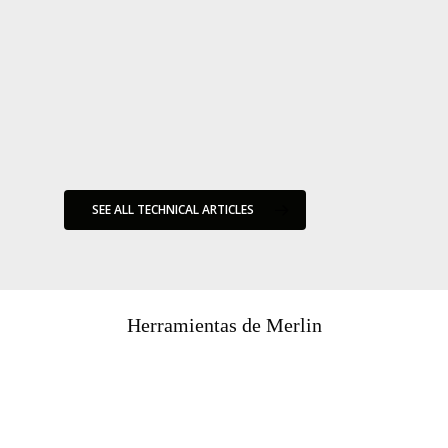
“All models are wrong, but some are useful” George E.P. Box
Sedimentation and Riserless Drilling Risk
Friday Haggler Competition
Friday Haggler 2
on
24 febrero
on
24 febrero
on
24 marzo
on
23 abril
2020
,
in
2020
,
in
2020
,
in
Friday
2020
,
in
Friday
Artículos
Artículos
Haggler
Haggler
Técnicos
Técnicos
SEE ALL TECHNICAL ARTICLES
Herramientas de Merlin