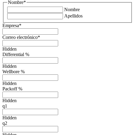
Nombre
*
Nombre
Apellidos
Empresa
*
Correo electrónico
*
Hidden
Differential %
Hidden
Wellbore %
Hidden
Packoff %
Hidden
q1
Hidden
q2
Hidden