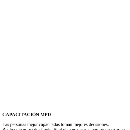
CAPACITACIÓN MPD
Las personas mejor capacitadas toman mejores decisiones.
Realmente es así de simple. Si el plan es sacar al equipo de su zona