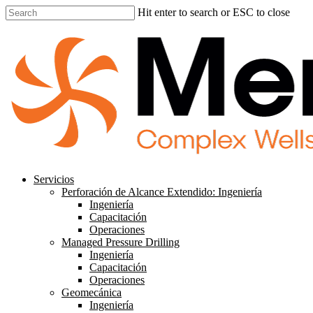
Skip
Hit enter to search or ESC to close
to
Close
main
Search
content
search
Menu
Servicios
Perforación de Alcance Extendido: Ingeniería
Ingeniería
Capacitación
Operaciones
Managed Pressure Drilling
Ingeniería
Capacitación
Operaciones
Geomecánica
Ingeniería