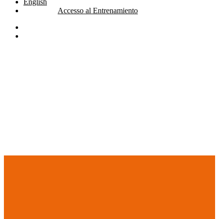
English
Accesso al Entrenamiento
linkedin
youtube
search