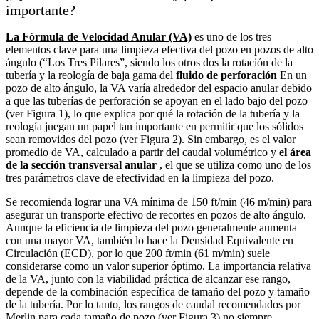
importante?
La Fórmula de Velocidad Anular (VA)
es uno de los tres
elementos clave para una limpieza efectiva del pozo en pozos de alto
ángulo (“Los Tres Pilares”, siendo los otros dos la rotación de la
tubería y la reología de baja gama del
fluido de perforación
En un
pozo de alto ángulo, la VA varía alrededor del espacio anular debido
a que las tuberías de perforación se apoyan en el lado bajo del pozo
(ver Figura 1), lo que explica por qué la rotación de la tubería y la
reología juegan un papel tan importante en permitir que los sólidos
sean removidos del pozo (ver Figura 2). Sin embargo, es el valor
promedio de VA, calculado a partir del caudal volumétrico y
el área
de la sección transversal anular
, el que se utiliza como uno de los
tres parámetros clave de efectividad en la limpieza del pozo.
Se recomienda lograr una VA mínima de 150 ft/min (46 m/min) para
asegurar un transporte efectivo de recortes en pozos de alto ángulo.
Aunque la eficiencia de limpieza del pozo generalmente aumenta
con una mayor VA, también lo hace la Densidad Equivalente en
Circulación (ECD), por lo que 200 ft/min (61 m/min) suele
considerarse como un valor superior óptimo. La importancia relativa
de la VA, junto con la viabilidad práctica de alcanzar ese rango,
depende de la combinación específica de tamaño del pozo y tamaño
de la tubería. Por lo tanto, los rangos de caudal recomendados por
Merlin para cada tamaño de pozo (ver Figura 3) no siempre