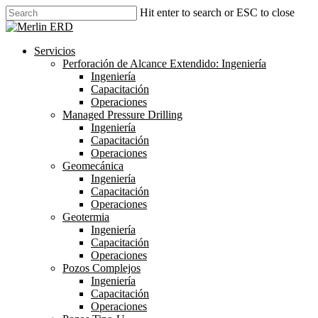
Skip
Hit enter to search or ESC to close
to
Close
main
Search
content
search
Menu
Servicios
Perforación de Alcance Extendido: Ingeniería
Ingeniería
Capacitación
Operaciones
Managed Pressure Drilling
Ingeniería
Capacitación
Operaciones
Geomecánica
Ingeniería
Capacitación
Operaciones
Geotermia
Ingeniería
Capacitación
Operaciones
Pozos Complejos
Ingeniería
Capacitación
Operaciones