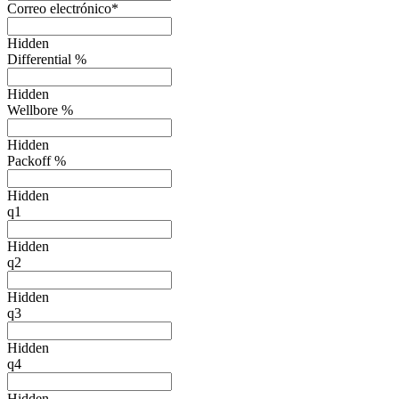
Correo electrónico
*
Hidden
Differential %
Hidden
Wellbore %
Hidden
Packoff %
Hidden
q1
Hidden
q2
Hidden
q3
Hidden
q4
Hidden