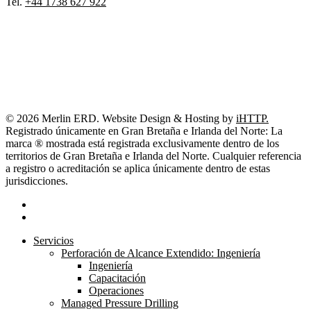
Tel.
+44 1738 627 922
© 2026 Merlin ERD. Website Design & Hosting by
iHTTP.
Registrado únicamente en Gran Bretaña e Irlanda del Norte: La
marca ® mostrada está registrada exclusivamente dentro de los
territorios de Gran Bretaña e Irlanda del Norte. Cualquier referencia
a registro o acreditación se aplica únicamente dentro de estas
jurisdicciones.
linkedin
youtube
Close
Servicios
Menu
Perforación de Alcance Extendido: Ingeniería
Ingeniería
Capacitación
Operaciones
Managed Pressure Drilling