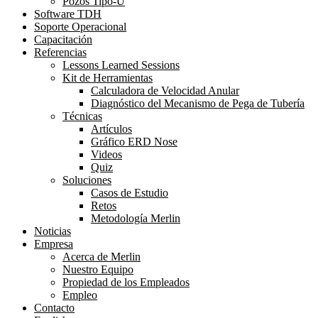
Pozos Tipo-U
Software TDH
Soporte Operacional
Capacitación
Referencias
Lessons Learned Sessions
Kit de Herramientas
Calculadora de Velocidad Anular
Diagnóstico del Mecanismo de Pega de Tubería
Técnicas
Artículos
Gráfico ERD Nose
Videos
Quiz
Soluciones
Casos de Estudio
Retos
Metodología Merlin
Noticias
Empresa
Acerca de Merlin
Nuestro Equipo
Propiedad de los Empleados
Empleo
Contacto