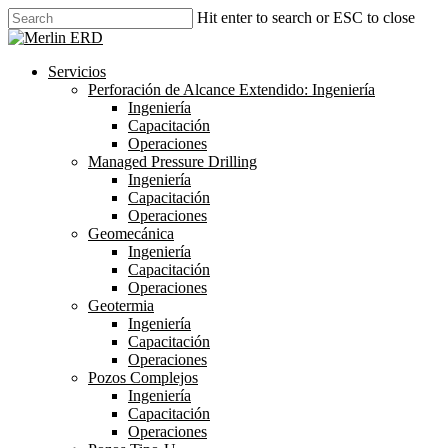
Skip
Hit enter to search or ESC to close
to
Close
main
Search
content
search
Menu
Servicios
Perforación de Alcance Extendido: Ingeniería
Ingeniería
Capacitación
Operaciones
Managed Pressure Drilling
Ingeniería
Capacitación
Operaciones
Geomecánica
Ingeniería
Capacitación
Operaciones
Geotermia
Ingeniería
Capacitación
Operaciones
Pozos Complejos
Ingeniería
Capacitación
Operaciones