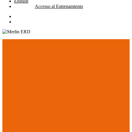
English
Accesso al Entrenamiento
linkedin
youtube
search