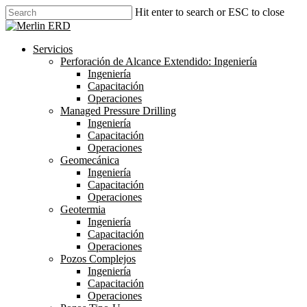
Skip
Hit enter to search or ESC to close
to
Close
main
Search
content
search
Menu
Servicios
Perforación de Alcance Extendido: Ingeniería
Ingeniería
Capacitación
Operaciones
Managed Pressure Drilling
Ingeniería
Capacitación
Operaciones
Geomecánica
Ingeniería
Capacitación
Operaciones
Geotermia
Ingeniería
Capacitación
Operaciones
Pozos Complejos
Ingeniería
Capacitación
Operaciones