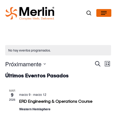
Skip
Menu
to
search
Close
main
Menu
content
No hay eventos programados.
Nav
Próximamente
Buscar
de
Navegac
Lista
vist
de
Seleccionar
Even
Últimos Eventos Pasados
de
fecha.
búsqued
MAR
9
marzo 9
-
marzo 12
y
2026
ERD Engineering & Operations Course
Western Hemisphere
vistas